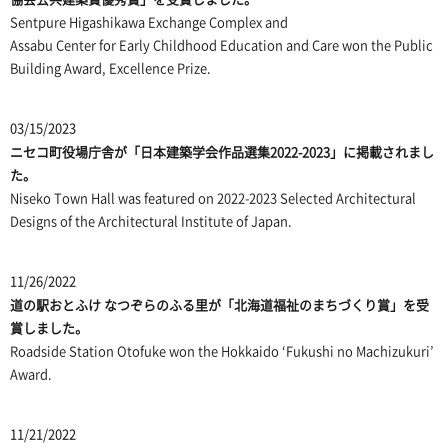
Sentpure Higashikawa Exchange Complex and
Assabu Center for Early Childhood Education and Care
won the Public
Building Award, Excellence Prize.
03/15/2023
ニセコ町役場庁舎
が「日本建築学会作品選集2022-2023」に掲載されまし
た。
Niseko Town Hall
was featured on 2022-2023 Selected Architectural
Designs of the Architectural Institute of Japan.
11/26/2022
道の駅おとふけ なつぞらのふる里が「北海道福祉のまちづくり賞」を受
賞しました。
Roadside Station Otofuke won the Hokkaido ‘Fukushi no Machizukuri’
Award.
11/21/2022