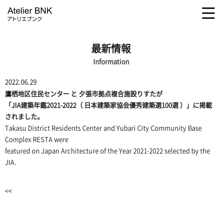
togg
navi
最新情報
Information
2022.06.29
鷹栖地区住民センター
と
夕張市拠点複合施設りすた
が
「JIA建築年鑑2021-2022（ 日本建築家協会優秀建築選100選 ）」に掲載
されました。
Takasu District Residents Center
and
Yubari City Community Base
Complex RESTA
were
featured on Japan Architecture of the Year 2021-2022 selected by the
JIA.
<<